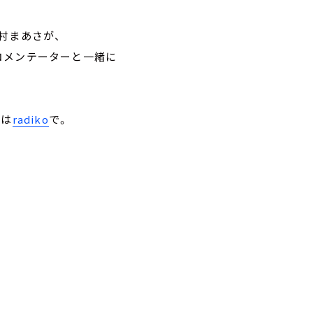
村まあさが、
コメンテーターと一緒に
トは
radiko
で。