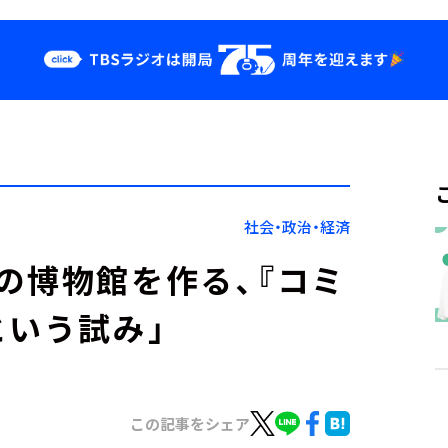
クス
イベント・グッ
ズ
st
YouTube
せ
会社情報
社会・政治・経済
の博物館を作る、『コミ
という試み」
この記事をシェア