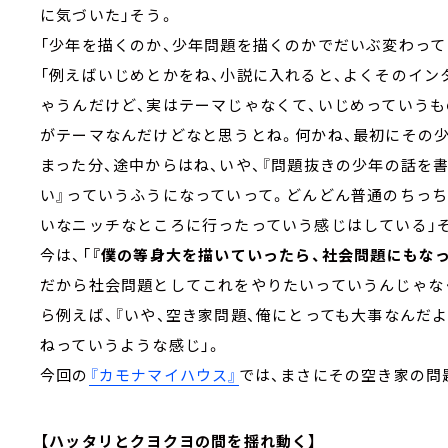
に気づいた」そう。
「少年を描くのか、少年問題を描くのかでだいぶ変わって
「例えばいじめとかをね、小説に入れると、よくそのイン
ゃうんだけど、実はテーマじゃなくて、いじめっていうも
がテーマなんだけどなと思うとね。何かね、最初にその
まった分、途中からはね、いや、『問題抜きの少年の話を
い』っていうふうになっていって。どんどん普通のちっち
いなニッチなところに行ったっていう感じはしている」
今は、「
『僕の等身大を描いていったら、社会問題にもな
だから社会問題としてこれをやりたいっていうんじゃな
ら例えば、『いや、空き家問題、俺にとっても大事なんだ
ねっていうような感じ」。
今回の
『カモナマイハウス』
では、まさにその空き家の問
【ハッタリとクヨクヨの間を揺れ動く】