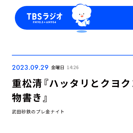
今日の番組表
トピッ
週間番組表
TBS
Podca
お知ら
2023.09.29
金曜日
14:26
重松清『ハッタリとクヨク
物書き』
武田砂鉄のプレ金ナイト