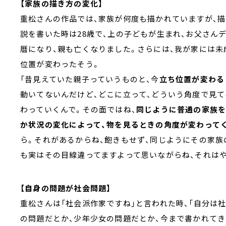
【家族の描き方の変化】
重松さんの作品では、家族が何度も描かれていますが、描
説を書いた時は28歳で、上の子どもが生まれ、お父さん
暦になり、親も亡くなりました。さらには、我が家には未
位置が変わったそう。
「昔見えていた親子っていうものと、今
立ち位置が変わる
動いてないんだけど、どこに立って、どういう角度で見
わっていくんで。その面ではね、
同じように普通の家族を
か状況の変化によって、物を見るときの角度が変わって
ら。それがあるからね、飽きもせず、同じようにその家族
も実はその目線違ってますよって思いながらね、それはや
【自身の問題が社会問題】
重松さんは「社会派作家ですね」と言われた時、「自分は
の問題だとか、少年少女の問題だとか、今まで書かれて