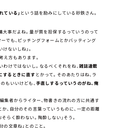
れている」
という話を励みにしている砂鉄さん。
は結構大事だよね。量が質を担保するっていうのって
ターでも、ピッチングフォームとかバッティング
いけないしね」。
考え方もあります。
いわけではないし。なるべくそれをね、
雑誌連載
にするときに直す
とかって。そのあたりはね、ラ
うのもいいけども、
手直しするっていうのがね、俺
「編集者からライター、物書きの流れの方に共通す
とか、自分のその言葉っていうものに、一定の距離
おそらく酔わない。陶酔しない」そう。
分の文章ね」とのこと。