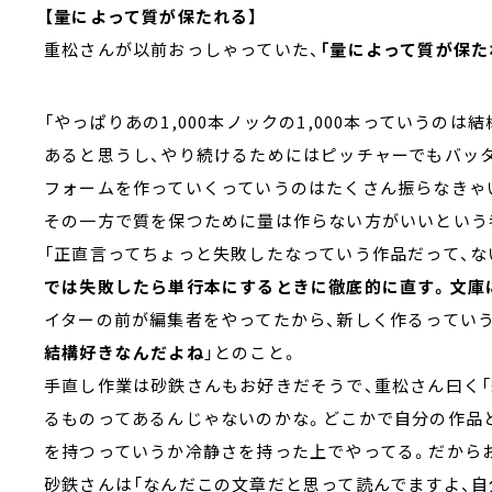
【量によって質が保たれる】
重松さんが以前おっしゃっていた、
「量によって質が保た
「やっぱりあの1,000本ノックの1,000本っていうの
あると思うし、やり続けるためにはピッチャーでもバッ
フォームを作っていくっていうのはたくさん振らなきゃ
その一方で質を保つために量は作らない方がいいという
「正直言ってちょっと失敗したなっていう作品だって、な
では失敗したら単行本にするときに徹底的に直す。文庫
イターの前が編集者をやってたから、新しく作るってい
結構好きなんだよね
」とのこと。
手直し作業は砂鉄さんもお好きだそうで、重松さん曰く
るものってあるんじゃないのかな。どこかで自分の作品
を持つっていうか冷静さを持った上でやってる。だから
砂鉄さんは「なんだこの文章だと思って読んでますよ、自