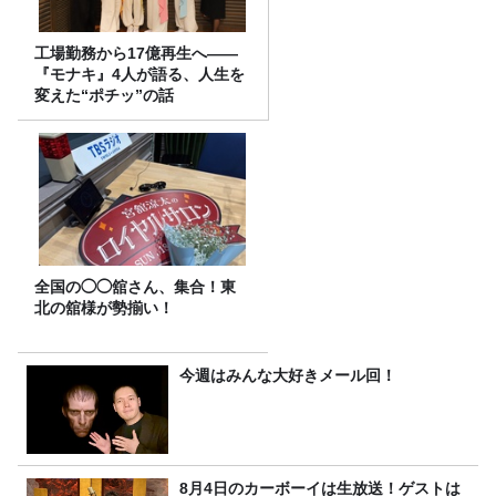
工場勤務から17億再生へ——
『モナキ』4人が語る、人生を
変えた“ポチッ”の話
全国の◯◯舘さん、集合！東
北の舘様が勢揃い！
今週はみんな大好きメール回！
8月4日のカーボーイは生放送！ゲストは