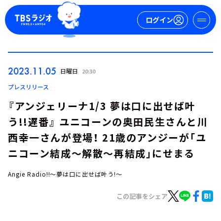
ログイン
マイページ
2023.11.05
日曜日
20:30
新規会員登録
ログイン
プレスリリース
『アンジェリーナ1/3 夢は口に出せば叶
う!!遅番』 ユニコーンの奥田民生さんと川
西幸一さんが登場！ 21歳のアンジーが「ユ
ニコーン結成～解散～再結成」にせまる
Angie Radio!!～夢は口に出せば叶う!～
今日の番組表
週間番組表
この記事をシェア
トピックス
TBS Podcast