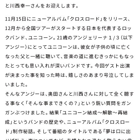
と川西幸一さんをお迎えします。
11月15日にニューアルバム「クロスロード」をリリース、
12月から全国ツアーがスタートする日本を代表するロッ
クバンド、ユニコーン。21歳のアンジェリーナ１/３（以下
アンジー）にとってユニコーンは、彼女が子供の頃に亡く
なった父と一緒に聴いて、音楽の道に進むきっかにもなっ
たとっても思い入れが深いバンドです。今回ゲスト出演
が決まった事を知った時は、嬉しさのあまり号泣してしま
いました。
そんなアンジーは、奥田さんと川西さんに対して全く臆す
る事なく「そんな事まできくの？」という鋭い質問をガン
ガンぶつけました。結果「ユニコーン結成～解散～再結
成」というバンドの歴史や、ニューアルバム「クロスロー
ド」制作秘話。そして番組のタイトルである「夢は口に出