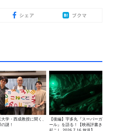
シェア
ブクマ
京大学・西成教授に聞く、
【後編】宇多丸『スーパーガ
滞の謎！
ール』を語る！【映画評書き
起こし 2026.7.16 放送】