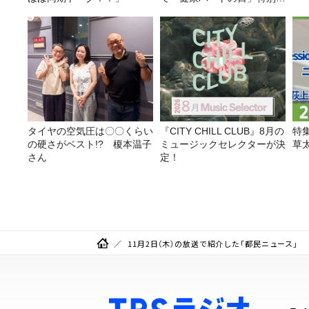
画を8/10（月）に放送
タイヤの空気圧は〇〇くらい
『CITY CHILL CLUB』8月の
特
の硬さがベスト!? 榎本温子
ミュージックセレクターが決
草
さん
定！
11月2日（木）の放送で紹介した「都民ニュース」