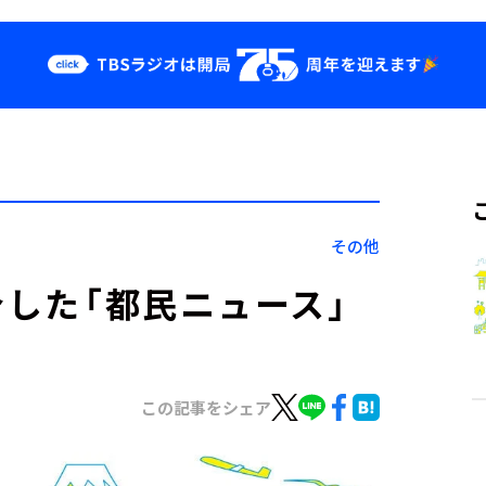
クス
イベント・グッ
ズ
st
YouTube
せ
会社情報
その他
介した「都民ニュース」
この記事をシェア