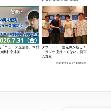
集「ニュース座談会」木村
ダウ90000・蓮見翔が斬る！
太×奥村奈津美
「ラジオ流行ってない」発言
の真意
Recommended by