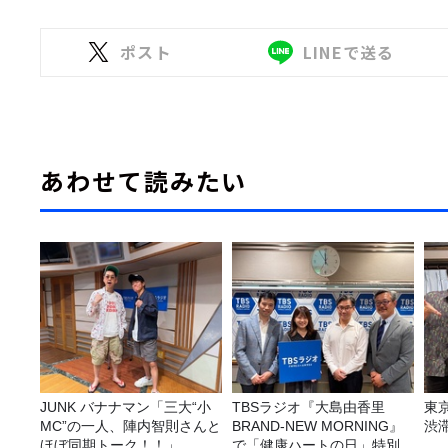
ポスト
LINEで送る
あわせて読みたい
JUNK バナナマン「三大“小
TBSラジオ『大島由香里
東
MC”の一人、陣内智則さんと
BRAND-NEW MORNING』
渋
ほぼ同期トーク！！」
で「健康ハートの日」特別企