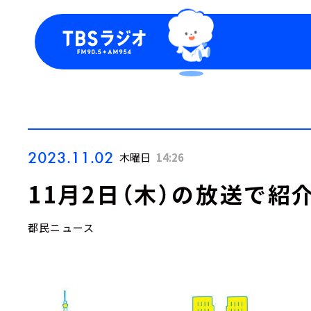
今日の番組表
トピッ
週間番組表
TBS
Podca
お知ら
2023.11.02
木曜日
14:26
11月2日（木）の放送で紹
都民ニュース