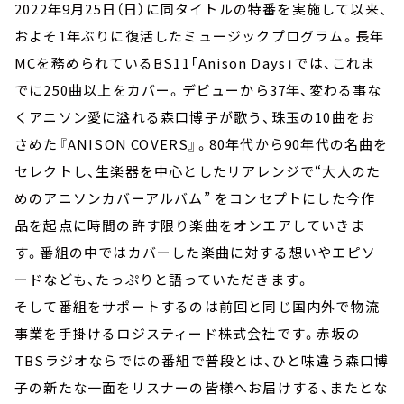
2022年9月25日（日）に同タイトルの特番を実施して以来、
およそ1年ぶりに復活したミュージックプログラム。長年
MCを務められているBS11「Anison Days」では、これま
でに250曲以上をカバー。デビューから37年、変わる事な
くアニソン愛に溢れる森口博子が歌う、珠玉の10曲をお
さめた『ANISON COVERS』。80年代から90年代の名曲を
セレクトし、生楽器を中心としたリアレンジで“大人のた
めのアニソンカバーアルバム” をコンセプトにした今作
品を起点に時間の許す限り楽曲をオンエアしていきま
す。番組の中ではカバーした楽曲に対する想いやエピソ
ードなども、たっぷりと語っていただきます。
そして番組をサポートするのは前回と同じ国内外で物流
事業を手掛けるロジスティード株式会社です。赤坂の
TBSラジオならではの番組で普段とは、ひと味違う森口博
子の新たな一面をリスナーの皆様へお届けする、またとな