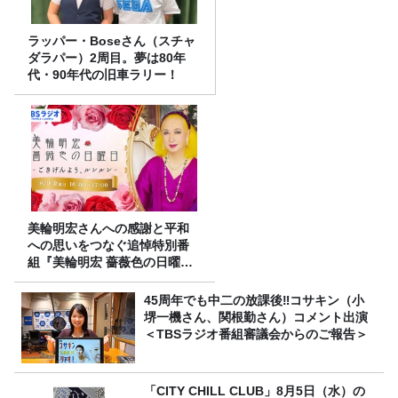
ラッパー・Boseさん（スチャ
ダラパー）2周目。夢は80年
代・90年代の旧車ラリー！
美輪明宏さんへの感謝と平和
への思いをつなぐ追悼特別番
組『美輪明宏 薔薇色の日曜日
～ごきげんよう、ルンルン
～』8/9（日）16時放送
45周年でも中二の放課後‼コサキン（小
堺一機さん、関根勤さん）コメント出演
＜TBSラジオ番組審議会からのご報告＞
「CITY CHILL CLUB」8月5日（水）の