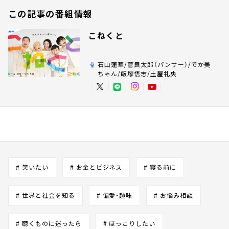
この記事の番組情報
こねくと
石山蓮華/菅良太郎（パンサー）/でか美
ちゃん/飯塚悟志/土屋礼央
# 笑いたい
# お金とビジネス
# 寝る前に
# 世界と社会を知る
# 偏愛・趣味
# お悩み相談
# 聴くものに迷ったら
# ほっこりしたい