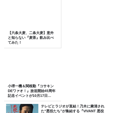
【六条大麦、二条大麦】意外
と知らない『麦茶』飲み比べ
てみた！
小堺一機＆関根勤『コサキン
DEワァオ！』放送開始45周年
記念イベントが10月17日
（土）に開催決定！本日より
FC先行受付スタート！
テレビとラジオが直結！乃木に粛清され
た“悪役たち”が集結する『VIVANT 悪役