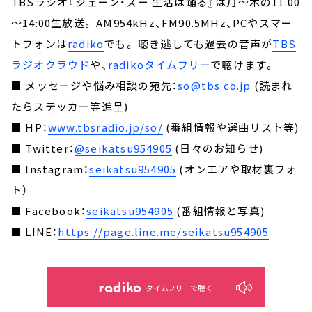
TBSラジオ『ジェーン・スー 生活は踊る』は月～木の11:00
～14:00生放送。 AM954kHz、FM90.5MHz、PCやスマー
トフォンは
radiko
でも。 聴き逃しても過去の音声が
TBS
ラジオクラウド
や、
radikoタイムフリー
で聴けます。
■ メッセージや悩み相談の宛先：
so@tbs.co.jp
(読まれ
たらステッカー等進呈)
■ HP：
www.tbsradio.jp/so/
(番組情報や選曲リスト等)
■ Twitter：
@seikatsu954905
(日々のお知らせ)
■ Instagram：
seikatsu954905
(オンエアや取材裏フォ
ト）
■ Facebook：
seikatsu954905
(番組情報と写真)
■ LINE：
https://page.line.me/seikatsu954905
タイムフリーで聴く