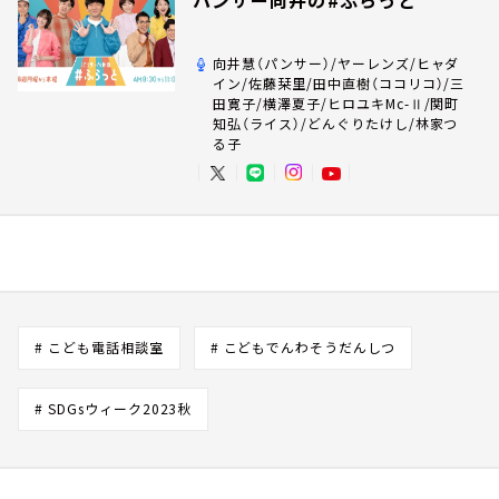
パンサー向井の#ふらっと
向井慧（パンサー）/ヤーレンズ/ヒャダ
イン/佐藤栞里/田中直樹（ココリコ）/三
田寛子/横澤夏子/ヒロユキMc-Ⅱ/関町
知弘（ライス）/どんぐりたけし/林家つ
る子
# こども電話相談室
# こどもでんわそうだんしつ
# SDGsウィーク2023秋