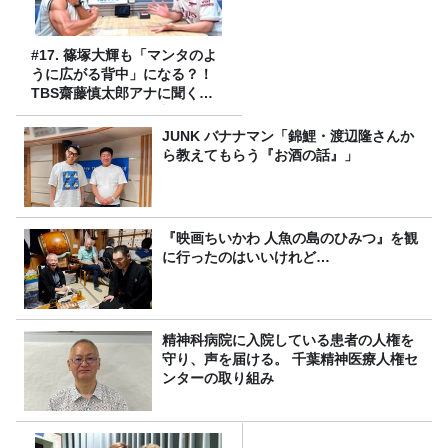
#17. 篠塚大輝も「マンタのよ
うに広がる背中」になる？！
TBS齋藤慎太郎アナに聞くメ
ンズフィジークの魅力！！
JUNK バナナマン「錦鯉・渡辺隆さんか
ら教えてもらう『お酒の話』」
『映画ちいかわ 人魚の島のひみつ』を観
に行ったのはいいけれど…
精神科病院に入院している患者の人権を
守り、声を届ける。 千葉精神医療人権セ
ンターの取り組み