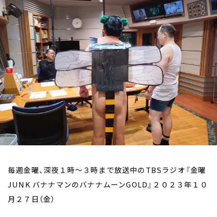
お知らせ
イベント・グッズ
YouTube
会社情報
毎週金曜、深夜１時～３時まで放送中のTBSラジオ『金曜
JUNK バナナマンのバナナムーンGOLD』２０２３年１０
月２７日（金）