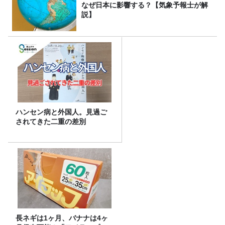
なぜ日本に影響する？【気象予報士が解
説】
ハンセン病と外国人。見過ご
されてきた二重の差別
長ネギは1ヶ月、バナナは4ヶ