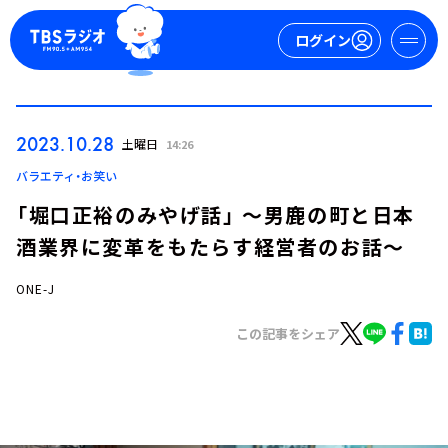
ログイン
マイページ
2023.10.28
土曜日
14:26
新規会員登録
ログイン
バラエティ・お笑い
「堀口正裕のみやげ話」 ～男鹿の町と日本
酒業界に変革をもたらす経営者のお話～
ONE-J
この記事をシェア
今日の番組表
週間番組表
トピックス
TBS Podcast