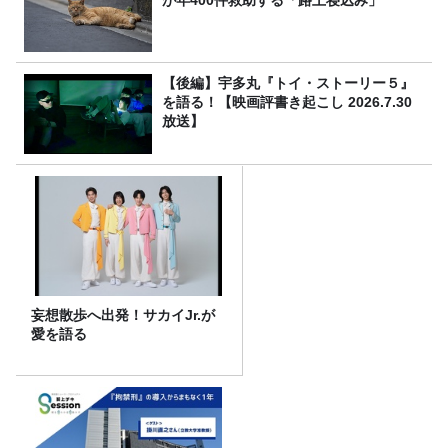
が年400件救助する「路上寝込み」
【後編】宇多丸『トイ・ストーリー５』
を語る！【映画評書き起こし 2026.7.30
放送】
妄想散歩へ出発！サカイJr.が
愛を語る