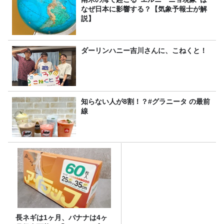
なぜ日本に影響する？【気象予報士が解
説】
ダーリンハニー吉川さんに、こねくと！
知らない人が8割！？#グラニータ の最前
線
長ネギは1ヶ月、バナナは4ヶ