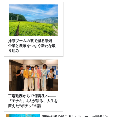
抹茶ブームの裏で減る茶畑
企業と農家をつなぐ新たな取
り組み
工場勤務から17億再生へ——
『モナキ』4人が語る、人生を
変えた“ポチッ”の話
南米の海で起こる”エルニーニョ現象”は