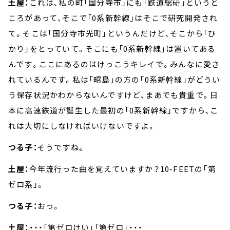
土屋：
これは、私の町「国分寺市」にも「鉄道総研」というと
ころがあって、そこで「0系新幹線」はそこで研究開発され
て。そこは「国分寺市光町」というんだけど、そこから「ひ
かり」をとっていて。そこにも「0系新幹線」は置いてある
んです。ここにあるのはけっこうキレイで。みんなに愛さ
れているんです。私は「昭島」の方の「0系新幹線」がどうい
う保存状況かわからないんですけど、まあでも貴重で。日
本に高速鉄道が誕生した最初の「0系新幹線」ですから、こ
れは大切にしなければいけないですよ。
つる子：
そうですね。
土屋：
今年流行った曲を覚えていますか？10-FEETの「第
ゼロ系」。
つる子：
おっ。
土屋：
・・・「第ゼロけい」「第ゼロ」・・・