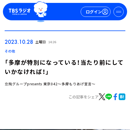
ログイン
マイページ
2023.10.28
土曜日
14:26
新規会員登録
ログイン
その他
「多摩が特別になっている！当たり前にして
いかなければ！」
立飛グループpresents 東京042～多摩もりあげ宣言～
この記事をシェア
今日の番組表
週間番組表
トピックス
TBS Podcast