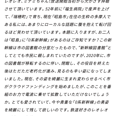
レオレオ、ミナミちゃん！放送開始当初から欠かさず拝聴
させて頂いています。52年前に「福生病院」で産声を上げ
て、「瑞穂町」で育ち、現在「昭島市」在住の生粋の多摩人で
ある私には、あまりにローカルな話題に腹を抱えて転げ回
るほど笑わせて頂いています。本題に入りますが、お二人
は「昭島」に「0系新幹線」があるのはご存知ですか？この新
幹線は市の図書館の分室だったもので、“新幹線図書館”と
してとても市民に親しまれていたのですが、2020年に、市
の図書館が移転するのに伴い、閉館し、その役目を終えた
後はただただ老朽化が進み、見るのも辛い姿になってしま
いました。現在、その姿を綺麗に生まれ変わらせるべく市
がクラウドファンディングを始めましたが、このことを番
組のお力で電波に乗せて拡散していただけないでしょう
か。とても愛されていて、今や貴重な「0系新幹線」の勇姿
を綺麗にして残して欲しいのです。鉄道好きのレオレオ