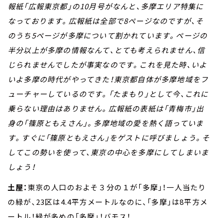
報紙「広報東京都」の10月号がなんと、多摩エリア特集に
なっております。広報紙は全部で8ページなのですが、そ
のうち5ページが多摩について割かれています。ページの
半分以上が多摩の情報なんて、とても考えられません、信
じられませんでしたが事実なのです。これを見た時、いよ
いよ多摩の時代がやってきた！東京都自体が多摩地域をフ
ューチャーしているのです。「たまもり」として今、これに
乗らない理由はありません。広報紙の表紙は「青梅市」出
身の「篠原ともえさん」。多摩地域の愛を熱く語っていま
す。すぐに「篠原ともえさん」をゲストに呼びましょう。そ
してこの勢いを使って、東京の中心を多摩にしてしまいま
しょう！
土屋：
東京の人口のおよそ３分の１が「多摩」！一人当たり
の緑が、23区は4.4平方メートルなのに、「多摩」は8平方メ
ートル！緑が多めの「多摩」！バモス！