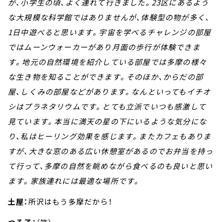
が、小学生の頃、よく連れて行きました。23区にあるよう
な大規模な科学館ではありませんが、体験型の物が多く、
1日中遊べると思います。宇宙を学べるチャレンジの部屋
ではムーンウォーカーがあり月面の歩行が体験できま
す。地元の自然環境を紹介している部屋では多摩の様々
な生き物を知ることができます。そのほか、からだの部
屋、しくみの部屋などがあります。なんといってもイチオ
シはプラネタリウムです。とても立派でいつも感激して
見ています。本当に満天の星の下にいるような気分にな
り、私はヒーリング効果を感じます。またカフェもありま
すが、大きな窓のある広い休憩室があるのでお弁当を持っ
て行って、多摩の自然を眺めながら食べるのも良いと思い
ます。家族連れには最適な場所です。
土屋：
所沢はもう多摩だから！