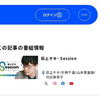
ログイン
この記事の番組情報
荻上チキ・ Session
荻上チキ/片桐千晶/山本恵里伽/
日比麻音子