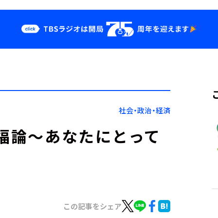
クス
イベント・グッ
ズ
st
YouTube
せ
会社情報
社会・政治・経済
幸福論～あなたにとって
この記事をシェア