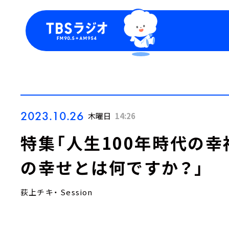
今日の番組表
トピッ
週間番組表
TBS
Podca
お知ら
2023.10.26
木曜日
14:26
特集「人生100年時代の
の幸せとは何ですか？」
荻上チキ・ Session