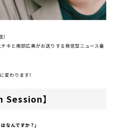
送）
家・荻上チキと南部広美がお送りする発信型ニュース番
に変わります！
 Session】
とはなんですか？」