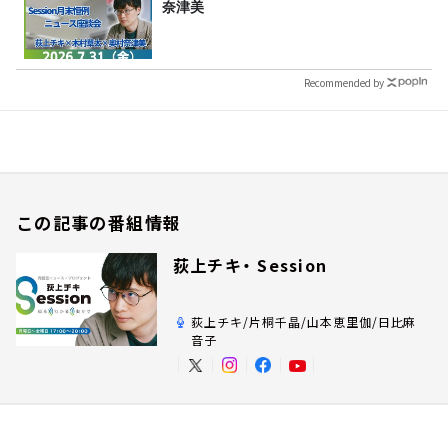
奈津美
Recommended by
この記事の番組情報
荻上チキ・ Session
荻上チキ/片桐千晶/山本恵里伽/日比麻
音子