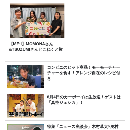
【ME:I】MOMONAさん
&TSUZUMIさんとこねくと🌺
コンビニのヒット商品！モーモーチャー
チャーを食す！アレンジ自在のレシピ付
き
8月4日のカーボーイは生放送！ゲストは
「真空ジェシカ」！
特集「ニュース座談会」木村草太×奥村