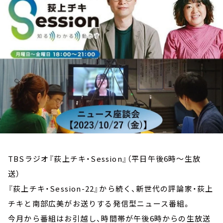
お知らせ
イベント・グッズ
YouTube
会社情報
TBSラジオ『荻上チキ・Session』（平日午後6時～生放
送）
『荻上チキ・Session-22』から続く、新世代の評論家・荻上
チキと南部広美がお送りする発信型ニュース番組。
今月から番組はお引越し、時間帯が午後6時からの生放送