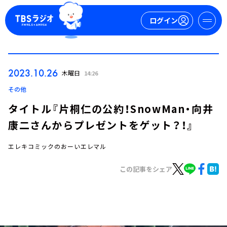
ログイン
マイページ
2023.10.26
木曜日
14:26
新規会員登録
ログイン
その他
タイトル『片桐仁の公約！SnowMan・向井
康二さんからプレゼントをゲット？！』
エレキコミックのおーいエレマル
この記事をシェア
今日の番組表
週間番組表
トピックス
TBS Podcast