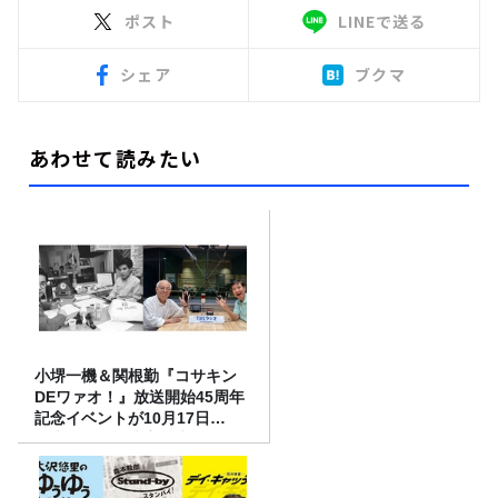
ポスト
LINEで送る
シェア
ブクマ
あわせて読みたい
小堺一機＆関根勤『コサキン
DEワァオ！』放送開始45周年
記念イベントが10月17日
（土）に開催決定！本日より
FC先行受付スタート！