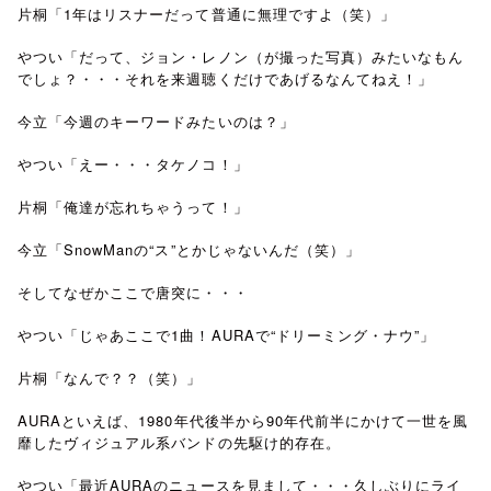
片桐「1年はリスナーだって普通に無理ですよ（笑）」
やつい「だって、ジョン・レノン（が撮った写真）みたいなもん
でしょ？・・・それを来週聴くだけであげるなんてねえ！」
今立「今週のキーワードみたいのは？」
やつい「えー・・・タケノコ！」
片桐「俺達が忘れちゃうって！」
今立「SnowManの“ス”とかじゃないんだ（笑）」
そしてなぜかここで唐突に・・・
やつい「じゃあここで1曲！AURAで“ドリーミング・ナウ”」
片桐「なんで？？（笑）」
AURAといえば、1980年代後半から90年代前半にかけて一世を風
靡したヴィジュアル系バンドの先駆け的存在。
やつい「最近AURAのニュースを見まして・・・久しぶりにライ