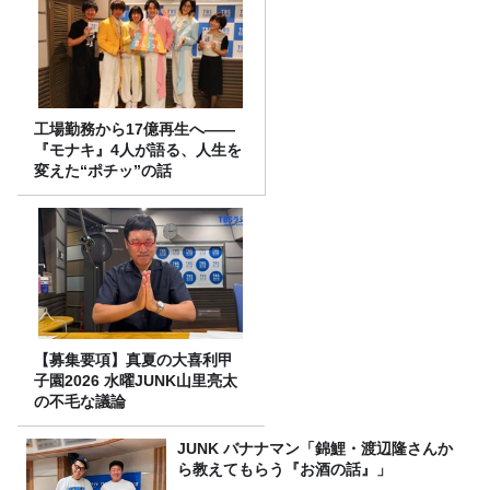
工場勤務から17億再生へ——
『モナキ』4人が語る、人生を
変えた“ポチッ”の話
【募集要項】真夏の大喜利甲
子園2026 水曜JUNK山里亮太
の不毛な議論
JUNK バナナマン「錦鯉・渡辺隆さんか
ら教えてもらう『お酒の話』」