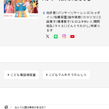
向井慧（パンサー）/ヤーレンズ/ヒャダ
イン/佐藤栞里/田中直樹（ココリコ）/三
田寛子/横澤夏子/ヒロユキMc-Ⅱ/関町
知弘（ライス）/どんぐりたけし/林家つ
る子
# こども電話相談室
# こどもでんわそうだんしつ
なんで人間は寿命があるの？