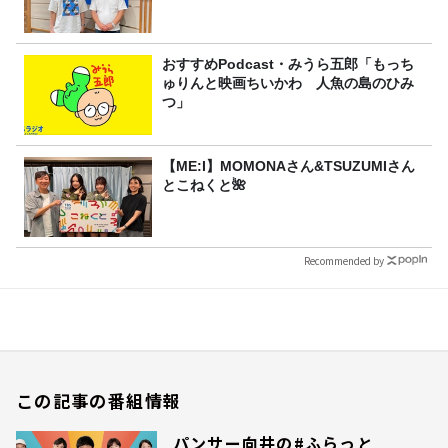
おすすめPodcast・みうら五郎「もっち
ゅりんと映画ちいかわ 人魚の島のひみ
つ」
【ME:I】MOMONAさん&TSUZUMIさん
とこねくと🌺
Recommended by
この記事の番組情報
パンサー向井の#ふらっと