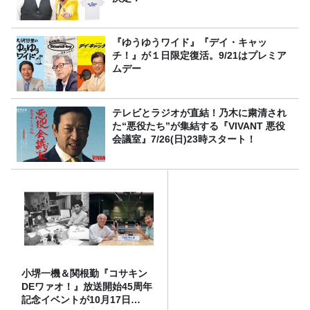
『ゆうゆうワイド』『デイ・キャッ
チ！』が１日限定復活。9/21はプレミア
ムデー
テレビとラジオが直結！乃木に粛清され
た“悪役たち”が集結する『VIVANT 悪役
会議室』7/26(日)23時スタート！
小堺一機＆関根勤『コサキン
DEワァオ！』放送開始45周年
記念イベントが10月17日