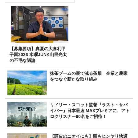
（土）に開催決定！本日より
FC先行受付スタート！
【募集要項】真夏の大喜利甲
子園2026 水曜JUNK山里亮太
の不毛な議論
抹茶ブームの裏で減る茶畑 企業と農家
をつなぐ新たな取り組み
リドリー・スコット監督『ラスト・サバ
イバー』日本最速IMAXプレミアに、アト
ロクリスナー60名をご招待！
【頭皮のニオイにも】頭もヒンヤリ快適