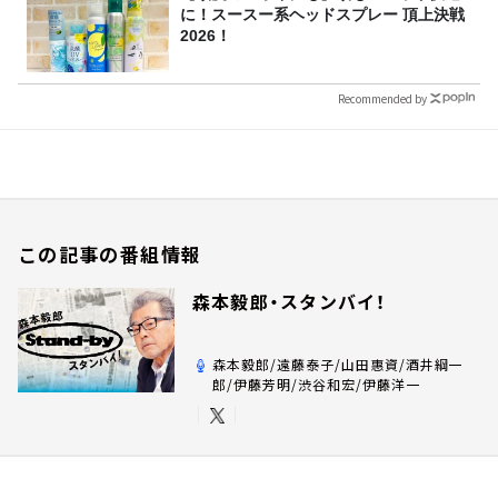
に！スースー系ヘッドスプレー 頂上決戦
2026！
Recommended by
この記事の番組情報
森本毅郎・スタンバイ！
森本毅郎/遠藤泰子/山田惠資/酒井綱一
郎/伊藤芳明/渋谷和宏/伊藤洋一