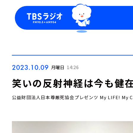
今日の番組表
トピッ
週間番組表
TBS
Podca
お知ら
2023.10.09
月曜日
14:26
笑いの反射神経は今も健在
公益財団法人日本尊厳死協会プレゼンツ My LIFE! My CH