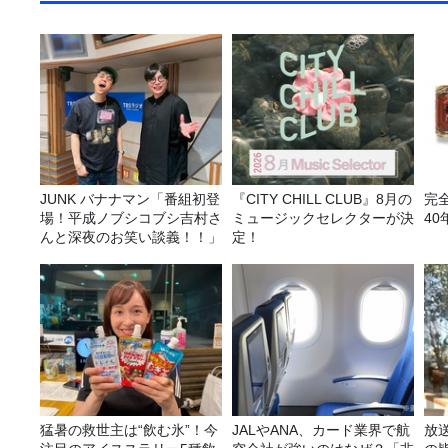
JUNK バナナマン「番組初登
『CITY CHILL CLUB』8月の
完
場！平成ノブシコブシ吉村さ
ミュージックセレクターが決
40
んと深夜のお笑い談義！！」
定！
猛暑の救世主は“飲む氷”！今
JALやANA、カード業界で航
放