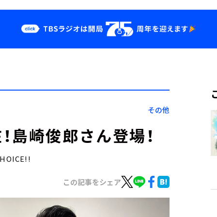
クス
イベント・グッ
ズ
st
YouTube
せ
会社情報
その他
！島崎俊郎さん登場！
OICE!!
この記事をシェア