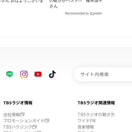
皆さん おはようございま
の硬さがベスト!? 榎本温子
」
さん
Recommended by
TBSラジオ情報
TBSラジオ関連情報
会社情報
TBSラジオの聴き方
プロモーションガイド
ワイドFM
TBSハウジング
音楽情報