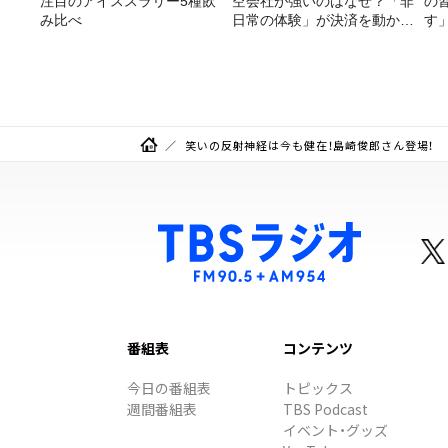
注目のアイススラリー5種飲
空会社が強いのはなぜ？「非
の
み比べ
日常の体験」が決済を動かす
す
理由
笑いの反射神経は今も健在！島崎俊郎さん登場！
番組表
コンテンツ
今日の番組表
トピックス
週間番組表
TBS Podcast
イベント・グッズ