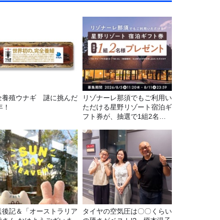
全養殖ウナギ 謎に挑んだ
リゾナーレ那須でもご利用い
年！
ただける星野リゾート宿泊ギ
フト券が、抽選で1組2名様
にプレゼント！
送後記＆「オーストラリア
タイヤの空気圧は〇〇くらい