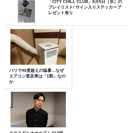
「CITY CHILL CLUB」8月5日（水）の
プレイリスト/ サイン入りステッカープ
レゼント有り
パリで40度超えの猛暑…なぜ
エアコン普及率は「1割」なの
か
カタスギルオオカブト 513回