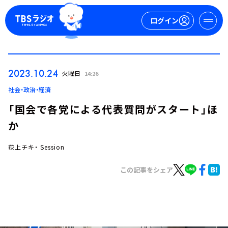
ログイン
マイページ
2023.10.24
火曜日
14:26
新規会員登録
ログイン
社会・政治・経済
「国会で各党による代表質問がスタート」ほ
か
荻上チキ・ Session
この記事をシェア
今日の番組表
週間番組表
トピックス
TBS Podcast