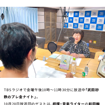
お知らせ
イベント・グッズ
YouTube
会社情報
TBSラジオで金曜午後10時～11時30分に放送中
「武田砂
鉄のプレ金ナイト」
。
10月20日放送回のゲストは、
相撲・音楽ライター
の
和田靜