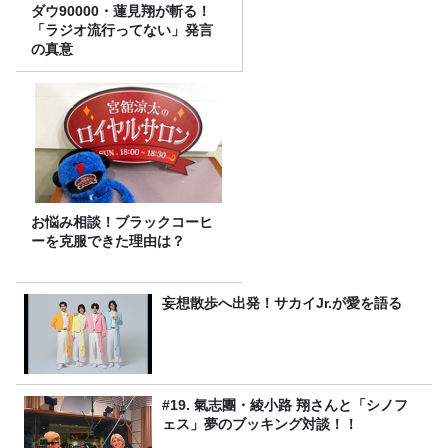
ダウ90000・蓮見翔が斬る！
「ラジオ流行ってない」発言
の真意
お悩み相談！ブラックコーヒ
ーを克服できた理由は？
妄想散歩へ出発！サカイJr.が愛を語る
#19. 氣志團・綾小路 翔さんと「シノフ
ェス」夢のブッキング対談！！