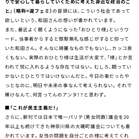
りで安心して暮らしていくために考えた身近な政治のこ
と』（略称=遅フェミ）
の冒頭には、こういう社会であって
欲しいという、和田さんの想いが書かれています。
また、最近よく聞くようになった「おひとり様」というワ
ード。当事者からすると慇懃無礼な感じがすると仰って
いた和田さん。そんなに綺麗なものでもないし、カッコ良
くもない。実際のおひとり様は生活が大変で、「様」とか言
われて悦に入れるような存在ではない。むしろ、闘ってい
かないとひとりではいけないんだと。今日の事だったや
っとなのに、明日や未来の事なんて考えられない。それで
輝けなんて、何言ってんのアンタ！？と思わず。
■「これが民主主義だ！」
さらに、新刊では日本で唯一パリテ（男女同数）議会を20
年以上も続けてきた神奈川県の大磯町議会についても書
かれています。女性の問題を自分ごとの様に考えてくれ