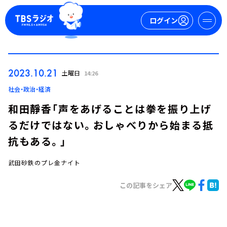
ログイン
マイページ
2023.10.21
土曜日
14:26
新規会員登録
ログイン
社会・政治・経済
和田靜香「声をあげることは拳を振り上げ
るだけではない。おしゃべりから始まる抵
抗もある。」
武田砂鉄のプレ金ナイト
今日の番組表
この記事をシェア
週間番組表
トピックス
TBS Podcast