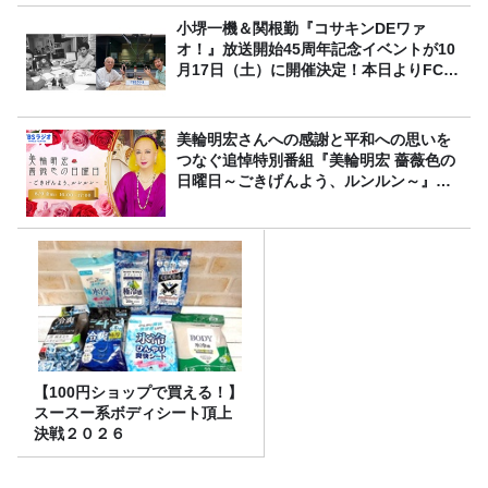
小堺一機＆関根勤『コサキンDEワァ
オ！』放送開始45周年記念イベントが10
月17日（土）に開催決定！本日よりFC先
行受付スタート！
美輪明宏さんへの感謝と平和への思いを
つなぐ追悼特別番組『美輪明宏 薔薇色の
日曜日～ごきげんよう、ルンルン～』
8/9（日）16時放送
【100円ショップで買える！】
スースー系ボディシート頂上
決戦２０２６