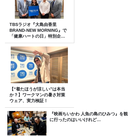
TBSラジオ『大島由香里
BRAND-NEW MORNING』で
「健康ハートの日」特別企画
を8/10（月）に放送
【“着たほうが涼しい”は本当
か？】ワークマンの暑さ対策
ウェア、実力検証！
『映画ちいかわ 人魚の島のひみつ』を観
に行ったのはいいけれど…