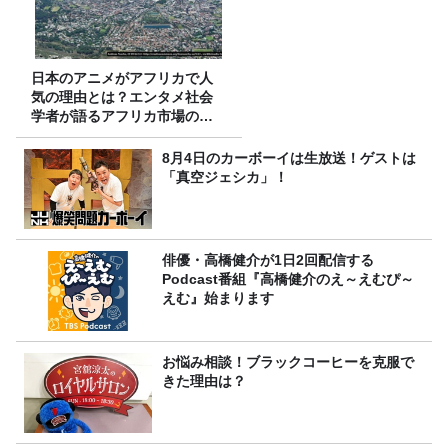
日本のアニメがアフリカで人
気の理由とは？エンタメ社会
学者が語るアフリカ市場のリ
アル
8月4日のカーボーイは生放送！ゲストは
「真空ジェシカ」！
俳優・高橋健介が1日2回配信する
Podcast番組『高橋健介のえ～えむぴ～
えむ』始まります
お悩み相談！ブラックコーヒーを克服で
きた理由は？