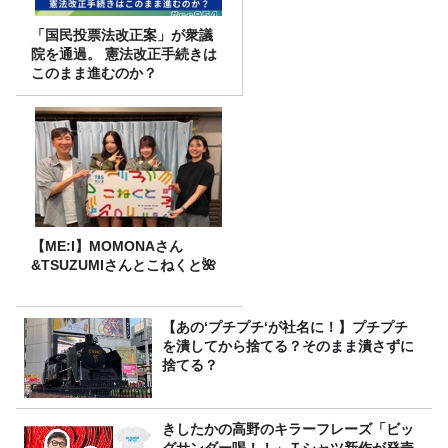
「国民投票法改正案」が衆議
院を通過。 憲法改正手続きは
このまま進むのか？
【ME:I】MOMONAさん
&TSUZUMIさんとこねくと🌺
【あの‘プチプチ‘が社名に！】プチプチ
を潰してから捨てる？そのまま潰さずに
捨てる？
きしたかの高野のキラーフレーズ「ビッ
グサンダー喝！！」Ｔシャツ新作が発売