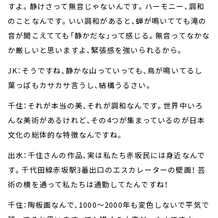
すよ。静けさって無音じゃないんです。ハーモニー、調和
のことなんです。いい調和があると、蝉が鳴いてても滝の
音が聞こえてても「静かだな」って感じる。無音ってなかな
か厳しいと思いますよ、緊張感を強いられるから。
JK：そうですね、静かな山っていっても、鳥が鳴いてるし
葉っぱもカサカサ言うし、結構うるさい。
千住：それが本当の美、それが調和なんです。世界中いろ
んな美術があるけれど、その4つが集まっているのが日本
文化の総体的な特徴なんですね。
出水：千住さんの作品、実は私たち赤坂民には身近なんで
す。千代田線赤坂駅3番出口のエスカレーターの壁画！ 芸
術の横を通って私たちは通勤してたんですね！
千住：陶板画なんで、1000～2000年も変色しないで平気で