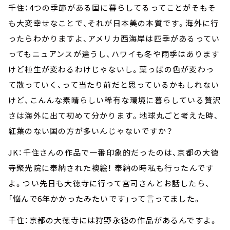
千住：4つの季節がある国に暮らしてるってことがそもそ
も大変幸せなことで、それが日本美の本質です。海外に行
ったらわかりますよ、アメリカ西海岸は四季があるってい
ってもニュアンスが違うし、ハワイも冬や雨季はあります
けど植生が変わるわけじゃないし。葉っぱの色が変わっ
て散っていく、って当たり前だと思っているかもしれない
けど、こんんな素晴らしい稀有な環境に暮らしている贅沢
さは海外に出て初めて分かります。地球丸ごと考えた時、
紅葉のない国の方が多いんじゃないですか？
JK：千住さんの作品で一番印象的だったのは、京都の大徳
寺聚光院に奉納された襖絵！ 奉納の時私も行ったんです
よ。つい先日も大徳寺に行って宮司さんとお話したら、
「悩んで6年かかったみたいです」って言ってました。
千住：京都の大徳寺には狩野永徳の作品があるんですよ。