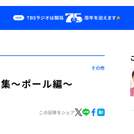
クス
イベント・グッ
ズ
st
YouTube
せ
会社情報
その他
特集～ポール編～
この記事をシェア