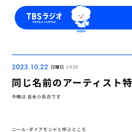
今日の番組表
トピッ
週間番組表
TBS
Podca
お知ら
2023.10.22
日曜日
14:26
同じ名前のアーティスト
今晩は 吉永小百合です
ニール・ダイアモンドと呼ぶところ