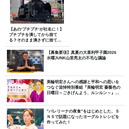
【あの‘プチプチ‘が社名に！】
プチプチを潰してから捨て
る？そのまま潰さずに捨て
る？
【募集要項】真夏の大喜利甲子園2026
水曜JUNK山里亮太の不毛な議論
美輪明宏さんへの感謝と平和への思いを
つなぐ追悼特別番組『美輪明宏 薔薇色の
日曜日～ごきげんよう、ルンルン～』
8/9（日）16時放送
”バレリーナの夜食”をはじめとした、Ｓ
ＮＳで話題になったヨーグルトレシピを
作ってみた！