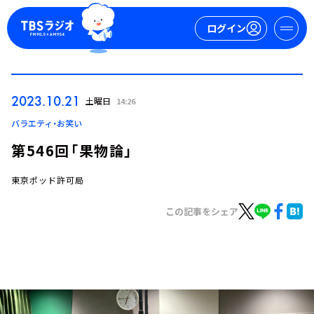
ログイン
マイページ
2023.10.21
土曜日
14:26
新規会員登録
ログイン
バラエティ・お笑い
第546回「果物論」
東京ポッド許可局
この記事をシェア
今日の番組表
週間番組表
トピックス
TBS Podcast