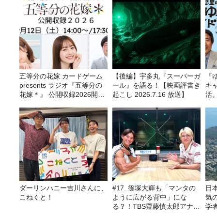
五等分の花嫁 カードゲーム
【後編】宇多丸『スーパーガ
『
presents ラジオ『五等分の
ール』を語る！【映画評書き
キ
花嫁＊』 公開収録2026開催
起こし 2026.7.16 放送】
活
決定！
ダーリンハニー吉川さんに、
#17. 篠塚大輝も「マンタの
日
こねくと！
ように広がる背中」にな
気
る？！TBS齋藤慎太郎アナに
学
聞くメンズフィジークの魅
ア