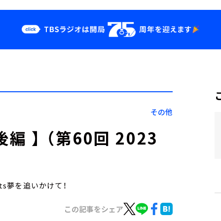
クス
イベント・グッ
ズ
st
YouTube
せ
会社情報
その他
 】 （第60回 2023
ts夢を追いかけて！
この記事をシェア