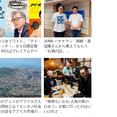
ゆうゆうワイド』『デイ・
JUNK バナナマン「錦鯉・渡
ャッチ！』が１日限定復
辺隆さんから教えてもらう
。9/21はプレミアムデー
『お酒の話』」
本のアニメがアフリカで人
『映画ちいかわ 人魚の島の
の理由とは？エンタメ社会
ひみつ』を観に行ったのはい
者が語るアフリカ市場のリ
いけれど…
ル