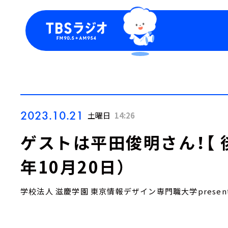
今日の番組表
トピッ
週間番組表
TBS
Podca
お知ら
2023.10.21
土曜日
14:26
ゲストは平田俊明さん！【 後編
年10月20日）
学校法人 滋慶学園 東京情報デザイン専門職大学presen