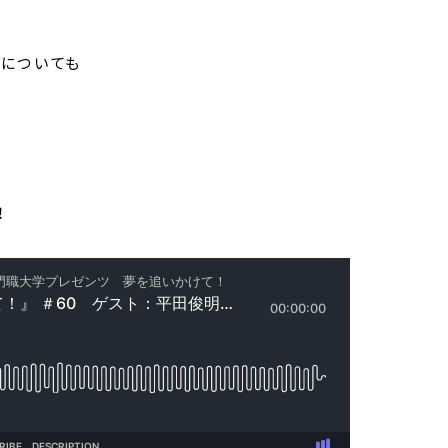
化についても
！