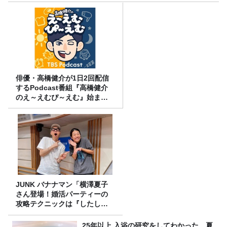
俳優・高橋健介が1日2回配信
するPodcast番組『高橋健介
のえ～えむぴ～えむ』始まり
ます
JUNK バナナマン「横澤夏子
さん登場！婚活パーティーの
攻略テクニックは『したし
げ』！？」
25年以上 入浴の研究をしてわかった、夏