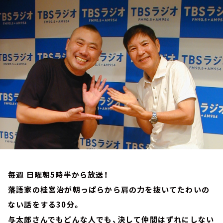
お知らせ
イベント・グッズ
YouTube
会社情報
毎週 日曜朝5時半から放送！
落語家の桂宮治が朝っぱらから肩の力を抜いてたわいの
ない話をする30分。
与太郎さんでもどんな人でも、決して仲間はずれにしない