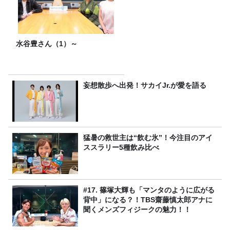
水谷豊さん（1）～
妄想散歩へ出発！サカイJr.が愛を語る
猛暑の救世主は“飲む氷”！今注目のアイ
ススラリー5種飲み比べ
#17. 篠塚大輝も「マンタのように広がる
背中」になる？！TBS齋藤慎太郎アナに
聞くメンズフィジークの魅力！！