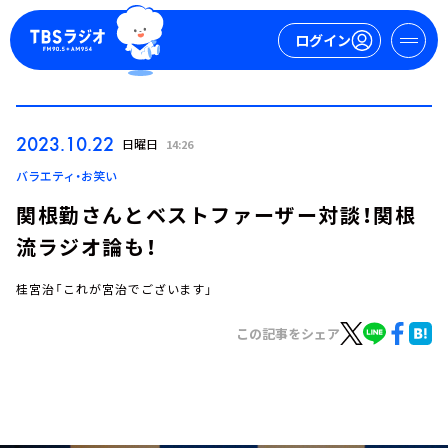
ログイン
マイページ
2023.10.22
日曜日
14:26
新規会員登録
ログイン
バラエティ・お笑い
関根勤さんとベストファーザー対談！関根
流ラジオ論も！
桂宮治「これが宮治でございます」
この記事をシェア
今日の番組表
週間番組表
トピックス
TBS Podcast