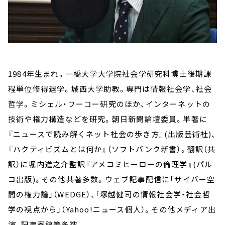
1984年生まれ。一橋大学大学院社会学研究科博士後期課
程単位修得退学。城西大学助教。専門は情報社会学、社会
哲学。ミシェル・フーコー研究のほか、インターネットの
技術や権力構造などを研究。朝日新聞論壇委員。単著に
『ニュースで読み解くネット社会の歩き方』(出版芸術社)、
『ハクティビズムとは何か』（ソフトバンク新書）。翻訳（共
訳）に堀内進之介監訳『アメコミヒーローの倫理学』(パル
コ出版)。その他共著多数。ウェブ記事配信に「サイバー空
間の権力論」（WEDGE）、「塚越健司の情報社会学・社会哲
学の視点から」（Yahoo!ニュース個人）。その他メディア出
演、記事寄稿等多数。