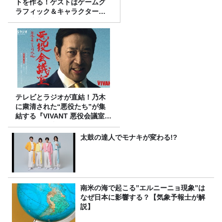
トを作る！ゲストはゲームグ
ラフィック＆キャラクター専
攻の遠藤里桜さん！
テレビとラジオが直結！乃木
に粛清された“悪役たち”が集
結する『VIVANT 悪役会議室』
7/26(日)23時スタート！
太鼓の達人でモナキが変わる!?
南米の海で起こる”エルニーニョ現象”は
なぜ日本に影響する？【気象予報士が解
説】