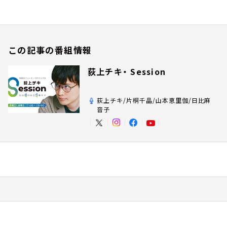
この記事の番組情報
荻上チキ・ Session
荻上チキ/片桐千晶/山本恵里伽/日比麻
音子