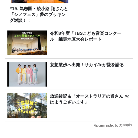
#19. 氣志團・綾小路 翔さんと
「シノフェス」夢のブッキン
グ対談！！
令和8年度「TBSこども音楽コンクー
ル」練馬地区大会レポート
妄想散歩へ出発！サカイJr.が愛を語る
放送後記＆「オーストラリアの皆さん お
はようございます」
Recommended by