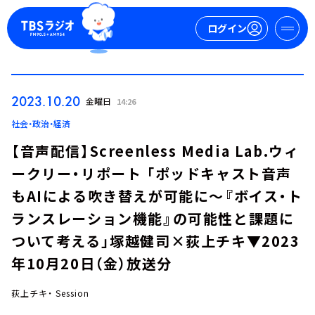
ログイン
マイページ
2023.10.20
金曜日
14:26
新規会員登録
ログイン
社会・政治・経済
【音声配信】Screenless Media Lab.ウィ
ークリー・リポート 「ポッドキャスト音声
もAIによる吹き替えが可能に～『ボイス・ト
ランスレーション機能』の可能性と課題に
ついて考える」塚越健司×荻上チキ▼2023
今日の番組表
年10月20日（金）放送分
週間番組表
トピックス
荻上チキ・ Session
TBS Podcast