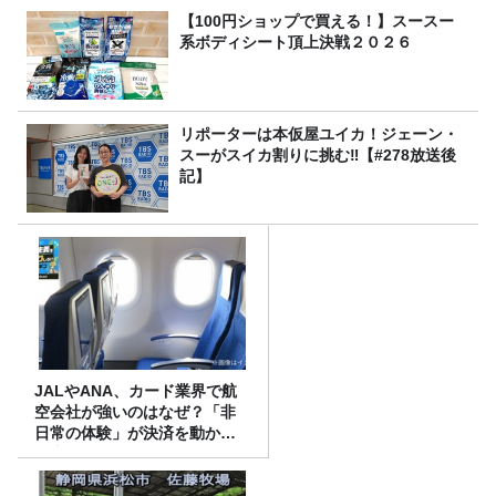
【100円ショップで買える！】スースー
系ボディシート頂上決戦２０２６
リポーターは本仮屋ユイカ！ジェーン・
スーがスイカ割りに挑む‼【#278放送後
記】
JALやANA、カード業界で航
空会社が強いのはなぜ？「非
日常の体験」が決済を動かす
理由