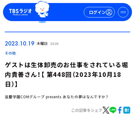
ログイン
マイページ
2023.10.19
木曜日
14:26
新規会員登録
ログイン
その他
ゲストは生体卸売のお仕事をされている堀
内貴善さん！【 第448回（2023年10月18
日）】
滋慶学園COMグループ presents あなたの夢はなんですか？
今日の番組表
この記事をシェア
週間番組表
トピックス
TBS Podcast