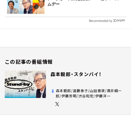
ムデー
Recommended by
この記事の番組情報
森本毅郎・スタンバイ！
森本毅郎/遠藤泰子/山田惠資/酒井綱一
郎/伊藤芳明/渋谷和宏/伊藤洋一