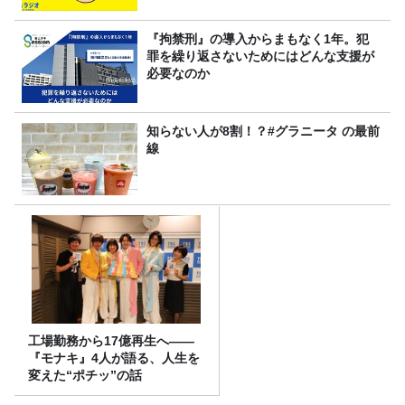
『拘禁刑』の導入からまもなく1年。犯
罪を繰り返さないためにはどんな支援が
必要なのか
知らない人が8割！？#グラニータ の最前
線
工場勤務から17億再生へ——
『モナキ』4人が語る、人生を
変えた“ポチッ”の話