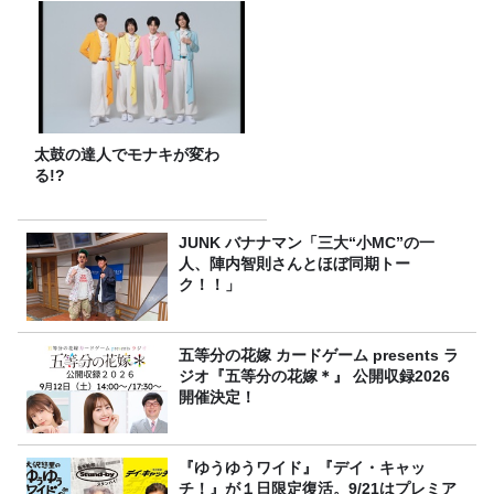
太鼓の達人でモナキが変わ
る!?
JUNK バナナマン「三大“小MC”の一
人、陣内智則さんとほぼ同期トー
ク！！」
五等分の花嫁 カードゲーム presents ラ
ジオ『五等分の花嫁＊』 公開収録2026
開催決定！
『ゆうゆうワイド』『デイ・キャッ
チ！』が１日限定復活。9/21はプレミア