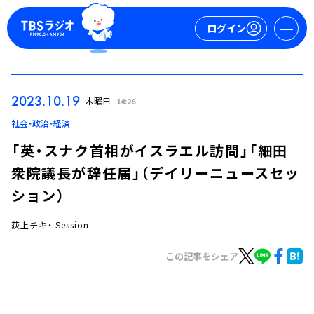
ログイン
マイページ
2023.10.19
木曜日
14:26
新規会員登録
ログイン
社会・政治・経済
「英・スナク首相がイスラエル訪問」「細田
衆院議長が辞任届」（デイリーニュースセッ
ション）
荻上チキ・ Session
今日の番組表
この記事をシェア
週間番組表
トピックス
TBS Podcast