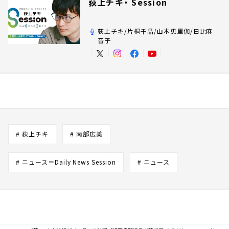
荻上チキ・ Session
荻上チキ/片桐千晶/山本恵里伽/日比麻
音子
# 荻上チキ
# 南部広美
# ニュース＝Daily News Session
# ニュース