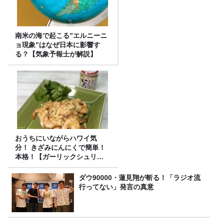
南米の海で起こる”エルニーニ
ョ現象”はなぜ日本に影響す
る？【気象予報士が解説】
おうちにいながらハワイ気
分！ きざみにんにくで簡単！
本格！【ガーリックシュリン
プ】 桃屋のかんたんレシピ
ダウ90000・蓮見翔が斬る！「ラジオ流
行ってない」発言の真意