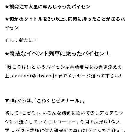
★誤発注で大量に頼んじゃったパイセン
★何かのタイトルを2つ以上、同時に持ったことがあるパ
イセン
そして新たに…
★
奇抜なイベント列車に乗ったパイセン！
「我こそは！」というパイセンは電話番号をお書き添えの
上、connect@tbs.co.jpまでメッセージ送って下さい！
▼4時からは、
「こねくとゼミナール」
。
略して「こゼミ」。いろんな講師を招いて少しアカデミッ
クにお送りしていくこのコーナー。今回の授業は「偉人
学」。ゲスト講師に偉人研究家の真山知幸さんをお迎えし