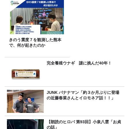
きのう震度７を観測した熊本
で、何が起きたのか
完全養殖ウナギ 謎に挑んだ40年！
JUNK バナナマン「約３か月ぶりに登場
の近藤春菜さんとイロモネア話！！」
【朗読のヒロバ 第93回】小泉八雲「お貞
の話」