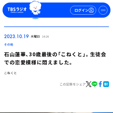
ログイン
マイページ
2023.10.19
木曜日
14:26
新規会員登録
ログイン
その他
石山蓮華、30歳最後の「こねくと」。生徒会
での恋愛模様に悶えました。
こねくと
この記事をシェア
今日の番組表
週間番組表
トピックス
TBS Podcast