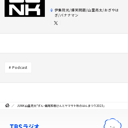
伊集院光/爆笑問題/山里亮太/おぎやは
ぎ/バナナマン
# Podcast
JUNK 山里亮太「ずん・飯尾和樹さんとヤマサト秋のはんまつり2023」