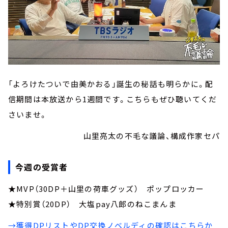
「よろけたついで由美かおる」誕生の秘話も明らかに。配
信期間は本放送から1週間です。こちらもぜひ聴いてくだ
さいませ。
山里亮太の不毛な議論、構成作家セパ
今週の受賞者
★MVP（30DP＋山里の荷車グッズ） ポップロッカー
★特別賞（20DP） 大塩pay八郎のねこまんま
→獲得DPリストやDP交換ノベルディの確認はこちらか