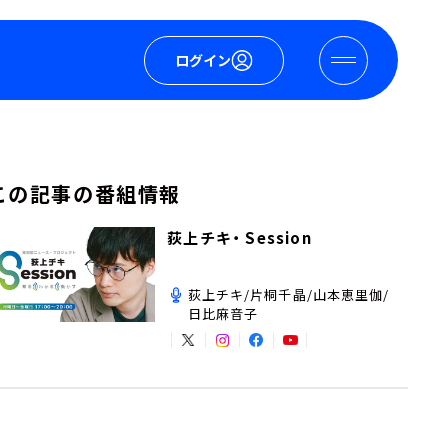
ログイン
この記事の番組情報
荻上チキ・ Session
荻上チキ/片桐千晶/山本恵里伽/
日比麻音子