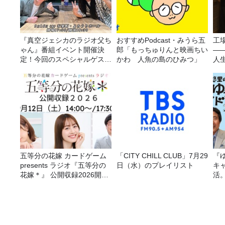
『真空ジェシカのラジオ父ち
おすすめPodcast・みうら五
工
ゃん』番組イベント開催決
郎「もっちゅりんと映画ちい
—
定！今回のスペシャルゲスト
かわ 人魚の島のひみつ」
人
は、タカアンドトシ！
五等分の花嫁 カードゲーム
「CITY CHILL CLUB」7月29
『
presents ラジオ『五等分の
日（水）のプレイリスト
キ
花嫁＊』 公開収録2026開催
活
決定！