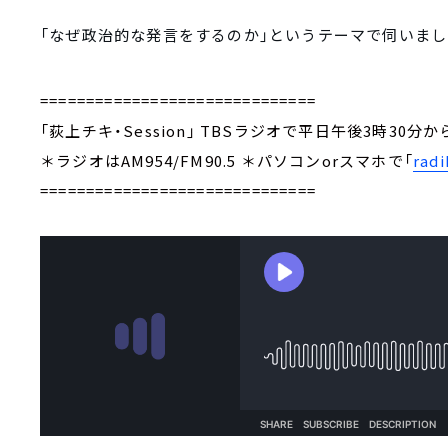
「なぜ政治的な発言をするのか」というテーマで
伺いまし
==============================
「荻上チキ・Session」 TBSラジオで平日午後3時30分
＊ラジオはAM954/FM90.5 ＊パソコンorスマホで「
radi
==============================