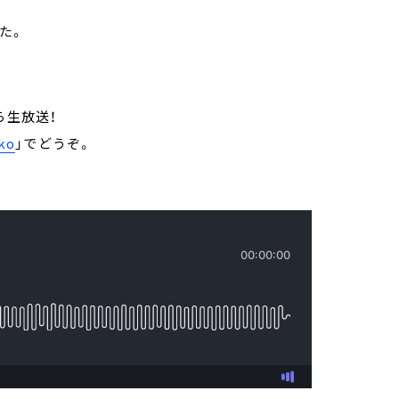
た
。
から生放送！
ko
」でどうぞ。