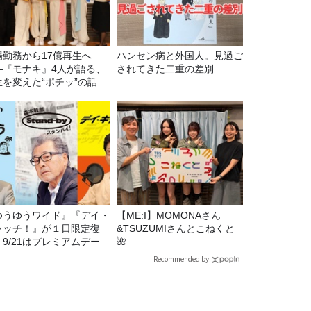
場勤務から17億再生へ
ハンセン病と外国人。見過ご
—『モナキ』4人が語る、
されてきた二重の差別
生を変えた“ポチッ”の話
ゆうゆうワイド』『デイ・
【ME:I】MOMONAさん
ャッチ！』が１日限定復
&TSUZUMIさんとこねくと
。9/21はプレミアムデー
🌺
Recommended by