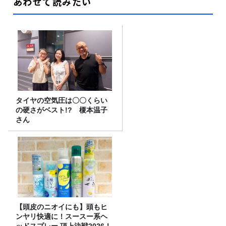
あわせて読みたい
タイヤの空気圧は〇〇くらい
の硬さがベスト!? 榎本温子
さん
【頭皮のニオイにも】頭もヒ
ンヤリ快適に！スースー系ヘ
ッドスプレー 頂上決戦2026！