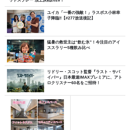
ユイカ「一番の強敵！」ラスボス小林幸
子降臨‼【#277放送後記】
猛暑の救世主は“飲む氷”！今注目のアイ
ススラリー5種飲み比べ
リドリー・スコット監督『ラスト・サバ
イバー』日本最速IMAXプレミアに、アト
ロクリスナー60名をご招待！