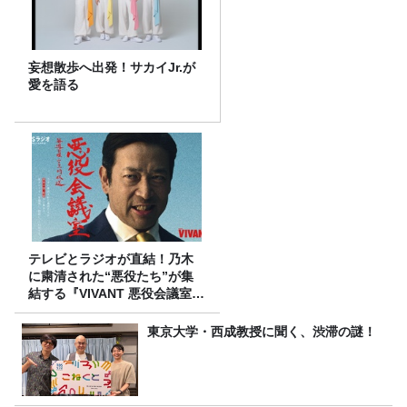
妄想散歩へ出発！サカイJr.が
愛を語る
テレビとラジオが直結！乃木
に粛清された“悪役たち”が集
結する『VIVANT 悪役会議室』
7/26(日)23時スタート！
東京大学・西成教授に聞く、渋滞の謎！