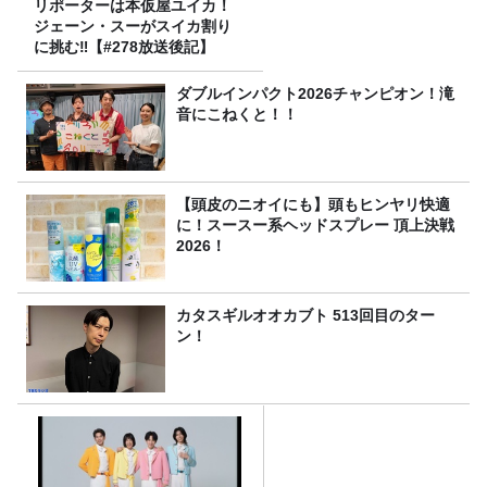
リポーターは本仮屋ユイカ！
ジェーン・スーがスイカ割り
に挑む‼【#278放送後記】
ダブルインパクト2026チャンピオン！滝
音にこねくと！！
【頭皮のニオイにも】頭もヒンヤリ快適
に！スースー系ヘッドスプレー 頂上決戦
2026！
カタスギルオオカブト 513回目のター
ン！