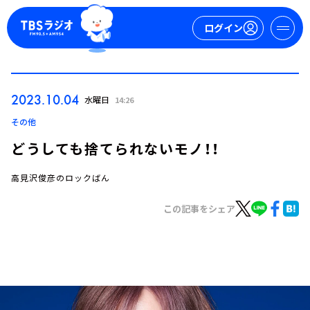
ログイン
マイページ
2023.10.04
水曜日
14:26
新規会員登録
ログイン
その他
どうしても捨てられないモノ！！
高見沢俊彦のロックばん
この記事をシェア
今日の番組表
週間番組表
トピックス
TBS Podcast