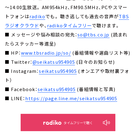
～14:00生放送。 AM954kHz、FM90.5MHz、PCやスマー
トフォンは
radiko
でも。 聴き逃しても過去の音声が
TBS
ラジオクラウド
や、
radikoタイムフリー
で聴けます。
■ メッセージや悩み相談の宛先：
so@tbs.co.jp
(読まれ
たらステッカー等進呈)
■ HP：
www.tbsradio.jp/so/
(番組情報や選曲リスト等)
■ Twitter：
@seikatsu954905
(日々のお知らせ)
■ Instagram：
seikatsu954905
(オンエアや取材裏フォ
ト）
■ Facebook：
seikatsu954905
(番組情報と写真)
■ LINE：
https://page.line.me/seikatsu954905
タイムフリーで聴く