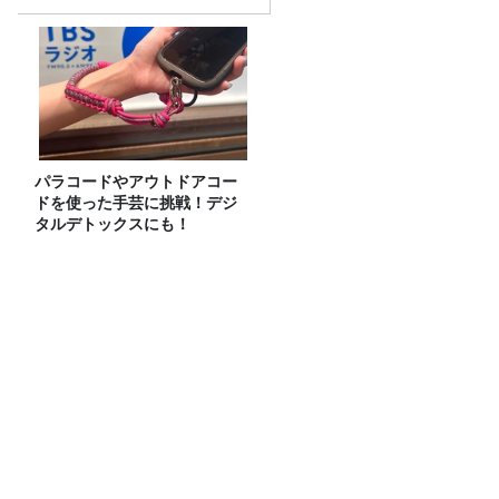
パラコードやアウトドアコー
ドを使った手芸に挑戦！デジ
タルデトックスにも！
これが美味い、めんつゆ特集！！売上げ
四天王を比較！話題の唐船峡も
カタスギルオオカブト 513回目のター
ン！
8月4日のカーボーイは生放送！ゲストは