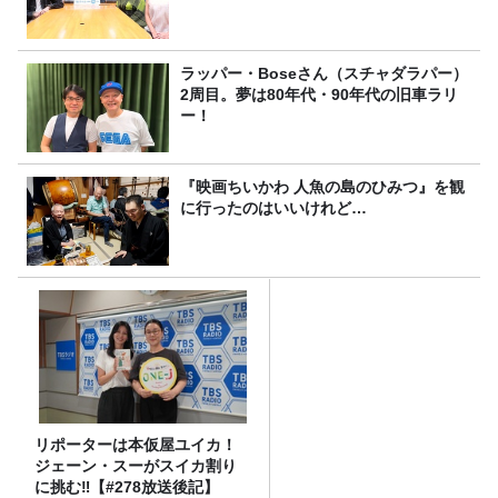
ラッパー・Boseさん（スチャダラパー）
2周目。夢は80年代・90年代の旧車ラリ
ー！
『映画ちいかわ 人魚の島のひみつ』を観
に行ったのはいいけれど…
リポーターは本仮屋ユイカ！
ジェーン・スーがスイカ割り
に挑む‼【#278放送後記】