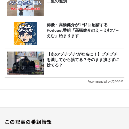
二重の差別
俳優・高橋健介が1日2回配信する
Podcast番組『高橋健介のえ～えむぴ～
えむ』始まります
【あの‘プチプチ‘が社名に！】プチプチ
を潰してから捨てる？そのまま潰さずに
捨てる？
Recommended by
この記事の番組情報