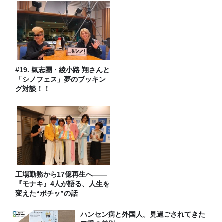
#19. 氣志團・綾小路 翔さんと
「シノフェス」夢のブッキン
グ対談！！
工場勤務から17億再生へ——
『モナキ』4人が語る、人生を
変えた“ポチッ”の話
ハンセン病と外国人。見過ごされてきた