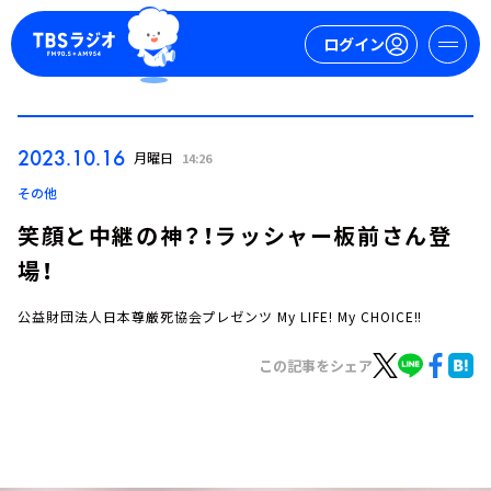
ログイン
マイページ
2023.10.16
月曜日
14:26
新規会員登録
ログイン
その他
笑顔と中継の神？！ラッシャー板前さん登
場！
公益財団法人日本尊厳死協会プレゼンツ My LIFE! My CHOICE!!
この記事をシェア
今日の番組表
週間番組表
トピックス
TBS Podcast