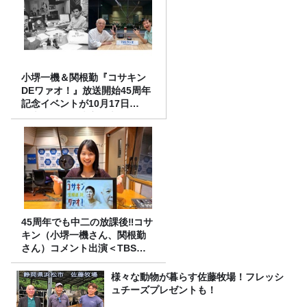
小堺一機＆関根勤『コサキン
DEワァオ！』放送開始45周年
記念イベントが10月17日
（土）に開催決定！本日より
FC先行受付スタート！
45周年でも中二の放課後‼コサ
キン（小堺一機さん、関根勤
さん）コメント出演＜TBSラ
ジオ番組審議会からのご報告
＞
様々な動物が暮らす佐藤牧場！フレッシ
ュチーズプレゼントも！