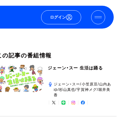
ログイン
この記事の番組情報
ジェーン・スー 生活は踊る
ジェーン・スー/小笠原亘/山内あ
ゆ/杉山真也/宇賀神メグ/堀井美
香