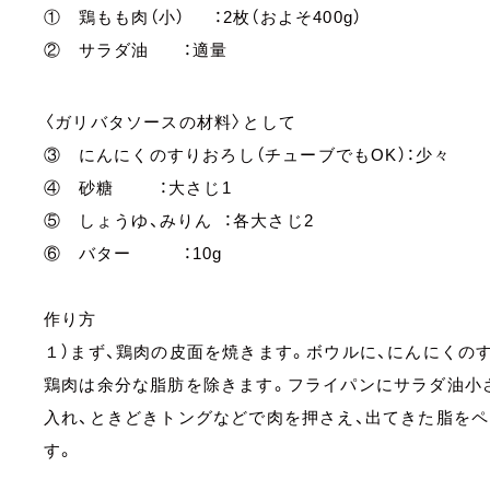
① 鶏もも肉（小） ：2枚（およそ400ɡ）
② サラダ油 ：適量
〈ガリバタソースの材料〉として
③ にんにくのすりおろし（チューブでもOK）：少々
④ 砂糖 ：大さじ1
⑤ しょうゆ、みりん ：各大さじ2
⑥ バター ：10ɡ
作り方
１）まず、鶏肉の皮面を焼きます。ボウルに、にんにくの
鶏肉は余分な脂肪を除きます。フライパンにサラダ油小
入れ、ときどきトングなどで肉を押さえ、出てきた脂をペ
す。