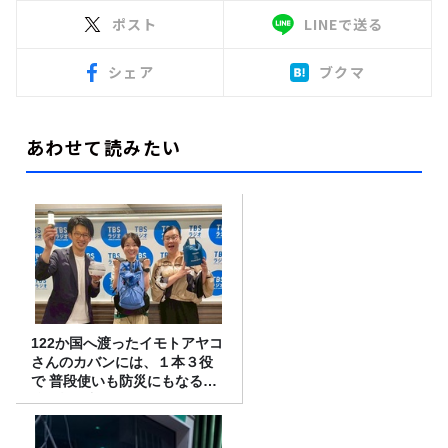
ポスト
LINEで送る
シェア
ブクマ
あわせて読みたい
122か国へ渡ったイモトアヤコ
さんのカバンには、１本３役
で 普段使いも防災にもなる最
強の棒が入っていた！