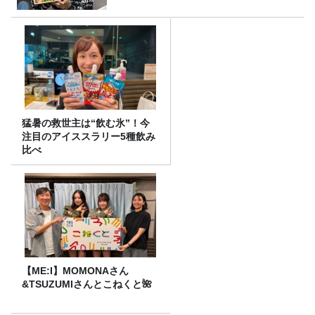
猛暑の救世主は“飲む氷”！今
注目のアイススラリー5種飲み
比べ
【ME:I】MOMONAさん
&TSUZUMIさんとこねくと🌺