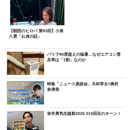
【朗読のヒロバ 第93回】小泉
八雲「お貞の話」
パリで40度超えの猛暑…なぜエアコン普
及率は「1割」なのか
特集「ニュース座談会」木村草太×奥村
奈津美
岩井勇気生誕祭2026 514回目のターン！