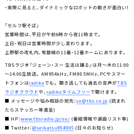
・実際に見ると、ダイナミックなロボットの動きが面白い！
「セルフ駅そば」
営業時間は、平日が午前6時から夜11時まで。
土日・祝日は営業時間が少し変わります。
上野駅の改札内、常磐線の11番・12番ホームにあります。
TBSラジオ『ジェーン・スー 生活は踊る』は月～木の11:00
～14:00生放送。 AM954kHz、FM90.5MHz、PCやスマー
トフォンは
radiko
でも。 聴き逃しても過去の音声が
TBS
ラジオクラウド
や、
radikoタイムフリー
で聴けます。
■ メッセージや悩み相談の宛先：
so@tbs.co.jp
(読まれ
たらステッカー等進呈)
■ HP：
www.tbsradio.jp/so/
(番組情報や選曲リスト等)
■ Twitter：
@seikatsu954905
(日々のお知らせ)