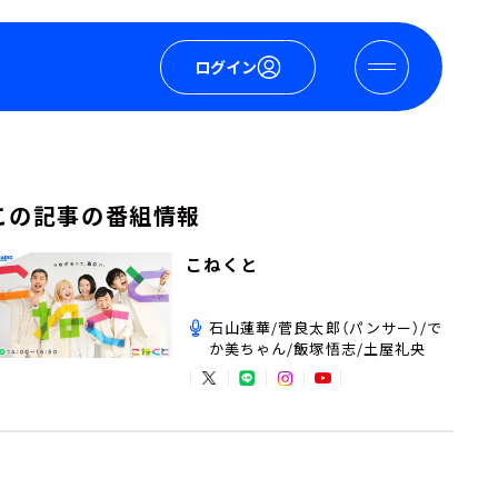
ログイン
この記事の番組情報
こねくと
石山蓮華/菅良太郎（パンサー）/で
か美ちゃん/飯塚悟志/土屋礼央