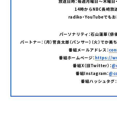
放送日時：毎週月曜日～木曜日・1
14時からNBC長崎放
radiko・YouTubeで
パーソナリティ：石山蓮華（俳
パートナー：（月）菅良太郎（パンサー）（火）でか美ち
番組メールアドレス：
con
番組ホームページ：
https://w
番組X（旧Twitter）：
@
番組Instagram：
@co
番組ハッシュタグ：