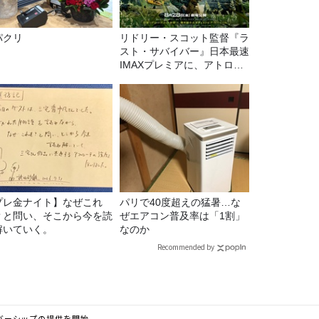
パクリ
リドリー・スコット監督『ラ
スト・サバイバー』日本最速
IMAXプレミアに、アトロク
リスナー60名をご招待！
プレ金ナイト】なぜこれ
パリで40度超えの猛暑…な
？と問い、そこから今を読
ぜエアコン普及率は「1割」
解いていく。
なのか
Recommended by
メンバーシップの提供を開始