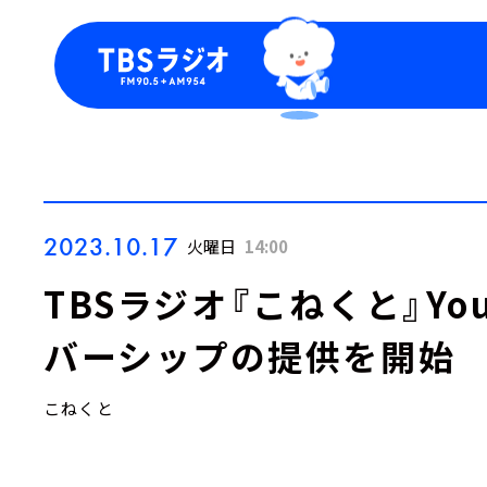
今日の番組表
トピッ
週間番組表
TBS
Podca
お知ら
2023.10.17
火曜日
14:00
TBSラジオ『こねくと』Yo
バーシップの提供を開始
こねくと