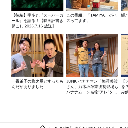
【後編】宇多丸『スーパーガ
この番組、「TAMIYA」がバ
鰻
ール』を語る！【映画評書き
ズってます。
起こし 2026.7.16 放送】
一番弟子の梅之丞とすったも
JUNK バナナマン「梅澤美波
【
んだがありました…
さん、乃木坂卒業後初登場も
を
バナナムーン名物“アレ”を喰
み
らう」
TBSラジオ『こねくと』YouTubeチャンネル 