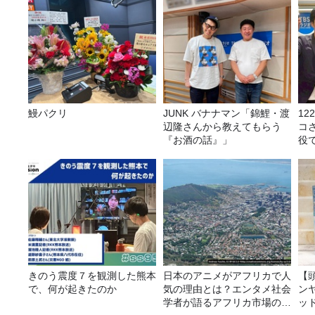
鰻パクリ
JUNK バナナマン「錦鯉・渡
1
辺隆さんから教えてもらう
コ
『お酒の話』」
役
る
きのう震度７を観測した熊本
日本のアニメがアフリカで人
【
で、何が起きたのか
気の理由とは？エンタメ社会
ン
学者が語るアフリカ市場のリ
ッ