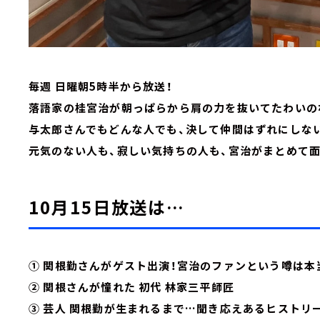
毎週 日曜朝5時半から放送！
落語家の桂宮治が朝っぱらから肩の力を抜いてたわいの
与太郎さんでもどんな人でも、決して仲間はずれにしな
元気のない人も、寂しい気持ちの人も、宮治がまとめて
10月15日放送は…
① 関根勤さんがゲスト出演！宮治のファンという噂は本
② 関根さんが憧れた 初代 林家三平師匠
③ 芸人 関根勤が生まれるまで…聞き応えあるヒストリ