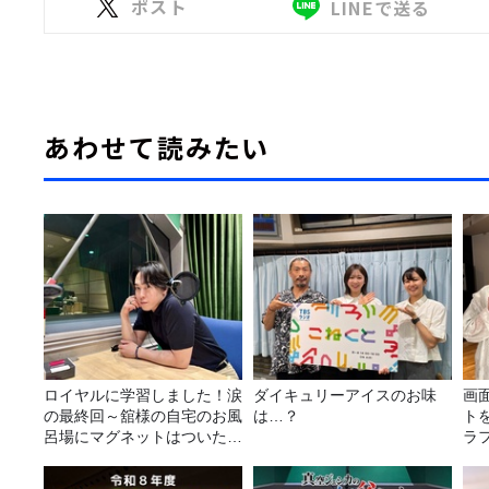
ポスト
LINEで送る
あわせて読みたい
ロイヤルに学習しました！涙
ダイキュリーアイスのお味
画
の最終回～舘様の自宅のお風
は…？
ト
呂場にマグネットはついたの
ラ
か？
攻