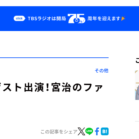
クス
イベント・グッ
ズ
st
YouTube
せ
会社情報
その他
スト出演！宮治のファ
？
この記事をシェア