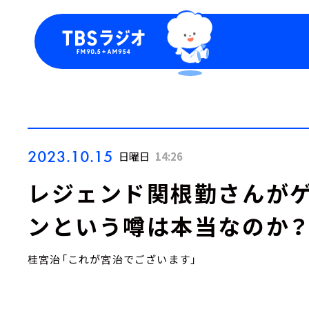
今日の番組表
トピッ
週間番組表
TBS
Podca
お知ら
2023.10.15
日曜日
14:26
レジェンド関根勤さんがゲ
ンという噂は本当なのか
桂宮治「これが宮治でございます」