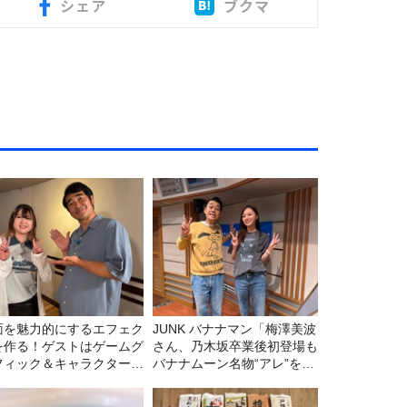
シェア
ブクマ
面を魅力的にするエフェク
JUNK バナナマン「梅澤美波
を作る！ゲストはゲームグ
さん、乃木坂卒業後初登場も
フィック＆キャラクター専
バナナムーン名物“アレ”を喰
の遠藤里桜さん！
らう」