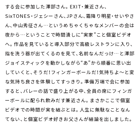
する会に参加した澤部さん。EXIT・兼近さん、
SixTONES・ジェシーさん、JPさん、霜降り明星・せいやさ
ん、中山秀征さん…というめちゃくちゃなメンバーの会は
夜から…ということで時間潰しに“実家”こと個室ビデオ
へ。作品を見ていると導入部分で高級レストランに入り、
指を洗う器が出てくるのを見て、名前なんだっけ…と澤部
ジョイスティックを動かしながら“あ”から順番に思い出
していくと、そうだ！フィンガーボールだ！気持ちよ～と変
な気持ち良さを体験してすっきり。準備万端で会に参加
すると、バレーの話で盛り上がる中、全員の席にフィンガ
ーボールに配られ飲みだす兼近さん。まさかここで個室
ビデオでの時間が実を結ぶとは。人生に無駄なことなん
てない、と個室ビデオ好きお父さんが結論を出しました。