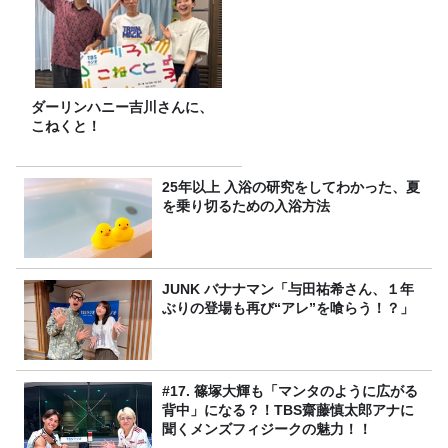
ダーリンハニー吉川さんに、
こねくと！
25年以上 入浴の研究をしてわかった、夏
を乗り切るための入浴方法
JUNK バナナマン「与田祐希さん、１年
ぶりの登場も再び“アレ”を喰らう！？」
#17. 篠塚大輝も「マンタのように広がる
背中」になる？！TBS齋藤慎太郎アナに
聞くメンズフィジークの魅力！！