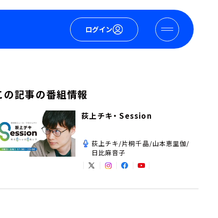
ログイン
この記事の番組情報
荻上チキ・ Session
荻上チキ/片桐千晶/山本恵里伽/
日比麻音子