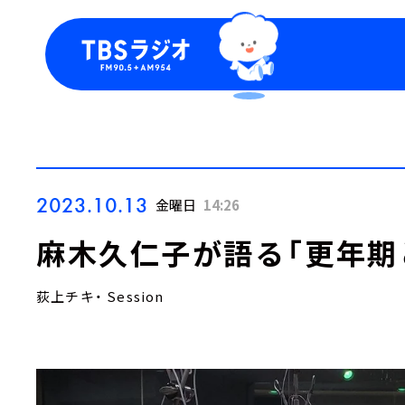
今日の番組表
トピッ
週間番組表
TBS
Podca
お知ら
2023.10.13
金曜日
14:26
麻木久仁子が語る「更年期
荻上チキ・ Session