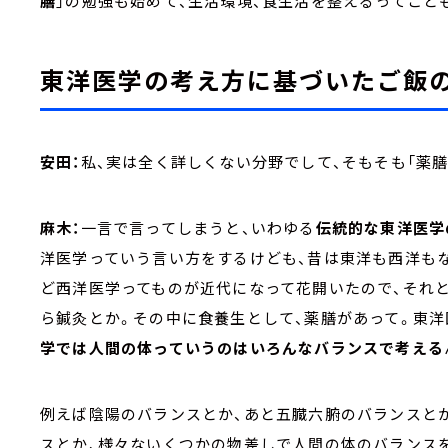
膳
」の勉強も始めて、生活環境、食生活を整えるってこと
東洋医学の考え方に基づいたご飯の
安田：
私、実は全く詳しくない分野でして、そもそも「薬
麻木：
一言で言ってしまうと、いわゆる
伝統的な東洋医学
洋医学っていう言い方をするけども、昔は東洋も西洋も
ど西洋医学ってものが近代になって花開いたので、それ
ら鍼灸とか。その中に食養生として、薬膳があって。東洋
学では人間の体っていうのはいろんなバランスで考える
例えば陰陽のバランスとか、あと五臓六腑のバランスとか
スとか、様々ないくつかの物差しで人間の体のバランス