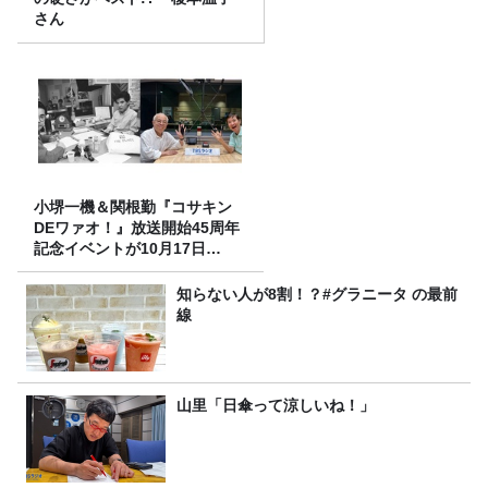
さん
小堺一機＆関根勤『コサキン
DEワァオ！』放送開始45周年
記念イベントが10月17日
（土）に開催決定！本日より
FC先行受付スタート！
知らない人が8割！？#グラニータ の最前
線
山里「日傘って涼しいね！」