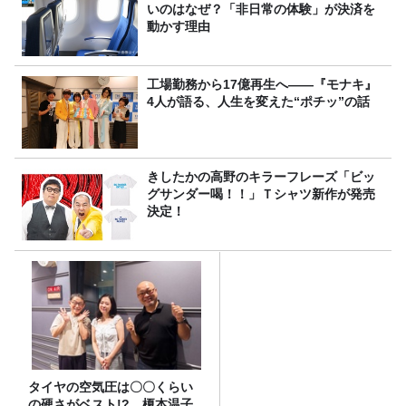
いのはなぜ？「非日常の体験」が決済を
動かす理由
工場勤務から17億再生へ——『モナキ』
4人が語る、人生を変えた“ポチッ”の話
きしたかの高野のキラーフレーズ「ビッ
グサンダー喝！！」Ｔシャツ新作が発売
決定！
タイヤの空気圧は〇〇くらい
の硬さがベスト!? 榎本温子