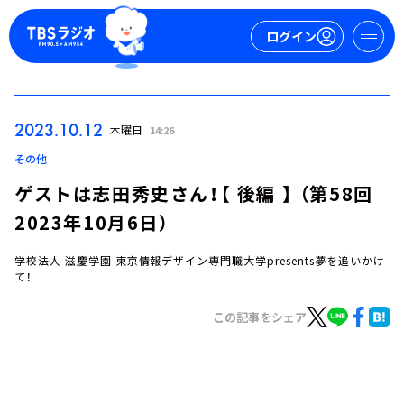
ログイン
マイページ
2023.10.12
木曜日
14:26
新規会員登録
ログイン
その他
ゲストは志田秀史さん！【 後編 】 （第58回
2023年10月6日）
学校法人 滋慶学園 東京情報デザイン専門職大学presents夢を追いかけ
て！
この記事をシェア
今日の番組表
週間番組表
トピックス
TBS Podcast