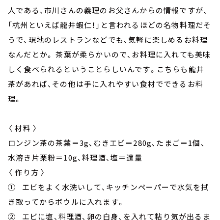
人である、市川さんの義理のお父さんからの情報ですが、
「杭州といえば龍井蝦仁！」と言われるほどの名物料理だそ
うで、現地のレストランなどでも、気軽に楽しめるお料理
なんだとか。 茶葉が柔らかいので、お料理に入れても美味
しく食べられるということらしいんです。こちらも龍井
茶があれば、その他は手に入れやすい食材でできるお料
理。
〈 材料 〉
ロンジン茶の茶葉＝3g、むきエビ＝280g、たまご＝1個、
水溶き片栗粉＝10g、料理酒、塩＝適量
〈 作り方 〉
① エビをよく水洗いして、キッチンペーパーで水気を拭
き取ってからボウルに入れます。
② エビに塩、料理酒、卵の白身、を入れて粘り気が出るま