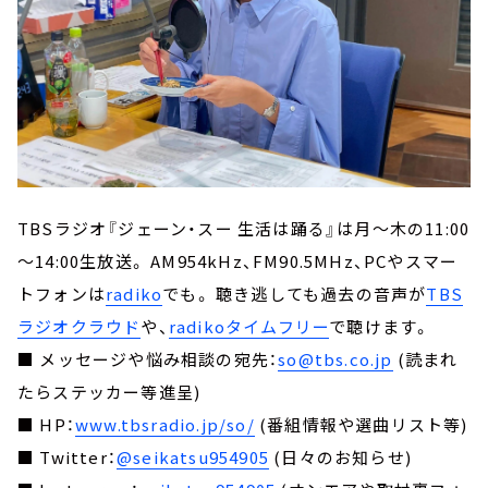
TBSラジオ『ジェーン・スー 生活は踊る』は月～木の11:00
～14:00生放送。 AM954kHz、FM90.5MHz、PCやスマー
トフォンは
radiko
でも。 聴き逃しても過去の音声が
TBS
ラジオクラウド
や、
radikoタイムフリー
で聴けます。
■ メッセージや悩み相談の宛先：
so@tbs.co.jp
(読まれ
たらステッカー等進呈)
■ HP：
www.tbsradio.jp/so/
(番組情報や選曲リスト等)
■ Twitter：
@seikatsu954905
(日々のお知らせ)