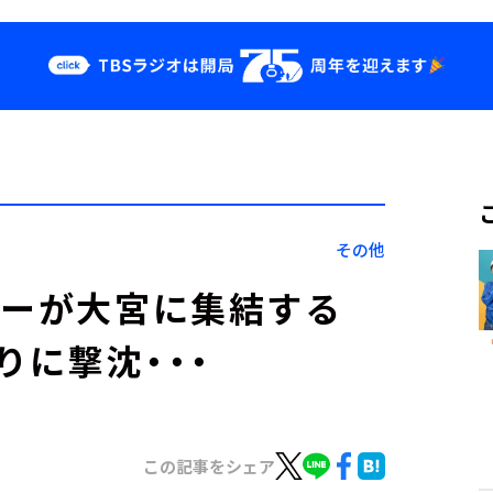
クス
イベント・グッ
ズ
st
YouTube
せ
会社情報
その他
ターが大宮に集結する
りに撃沈・・・
この記事をシェア