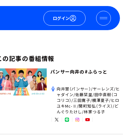
ログイン
この記事の番組情報
パンサー向井の#ふらっと
向井慧（パンサー）/ヤーレンズ/ヒ
ャダイン/佐藤栞里/田中直樹（コ
コリコ）/三田寛子/横澤夏子/ヒロ
ユキMc-Ⅱ/関町知弘（ライス）/ど
んぐりたけし/林家つる子