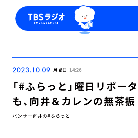
今日の番組表
トピッ
週間番組表
TBS
Podca
お知ら
2023.10.09
月曜日
14:26
「#ふらっと」曜日リポー
も、向井＆カレンの無茶振
パンサー向井の#ふらっと